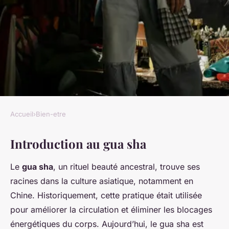
Accueil
›
Bien-etre
BIEN-ETRE
Introduction au gua sha
Transformez votre rituel
beauté : Secrets d'un massage
Le
gua sha
, un rituel beauté ancestral, trouve ses
facial revitalisant avec les
racines dans la culture asiatique, notamment en
pierres de gua sha
Chine. Historiquement, cette pratique était utilisée
pour améliorer la circulation et éliminer les blocages
Mohamed
•
24 avril 2025
•
5 min de lecture
énergétiques du corps. Aujourd’hui, le gua sha est