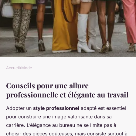
Accueil
›
Mode
MODE
Conseils pour une allure
Carrière et Style : Allier
professionnelle et élégante au travail
Élégance et Professionnalisme
au Travail
Adopter un
style professionnel
adapté est essentiel
pour construire une image valorisante dans sa
Mohamed
•
24 avril 2025
•
5 min de lecture
carrière. L’élégance au bureau ne se limite pas à
choisir des pièces coûteuses, mais consiste surtout à