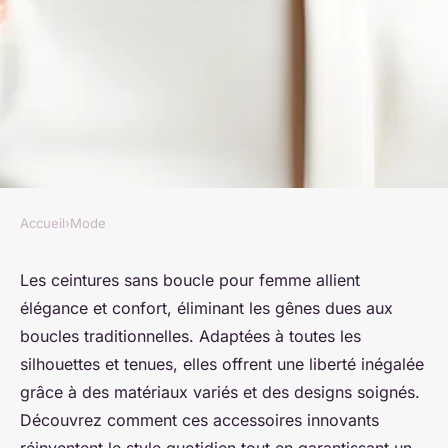
Accueil
›
Mode
MODE
Ceintures sans boucle femme :
Les ceintures sans boucle pour femme allient
élégance et confort, éliminant les gênes dues aux
élégance et confort au
boucles traditionnelles. Adaptées à toutes les
quotidien
silhouettes et tenues, elles offrent une liberté inégalée
grâce à des matériaux variés et des designs soignés.
Mohamed
•
27 mai 2025
•
5 min de lecture
Découvrez comment ces accessoires innovants