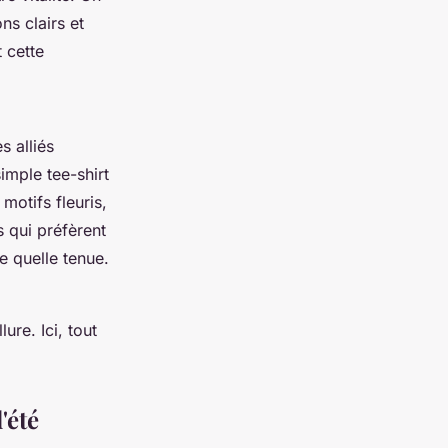
ns clairs et
t cette
s alliés
imple tee-shirt
motifs fleuris,
s qui préfèrent
e quelle tenue.
ure. Ici, tout
'été