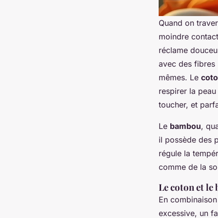
Quand on traver
moindre contact 
réclame douceur
avec des fibres 
mêmes. Le
cot
respirer la peau
toucher, et parf
Le
bambou
, qu
il possède des 
régule la tempé
comme de la soie
Le coton et le
En combinaison o
excessive, un fac