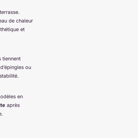
terrasse.
eau de chaleur
thétique et
 tiennent
 d’épingles ou
tabilité.
modèles en
ite
après
e.