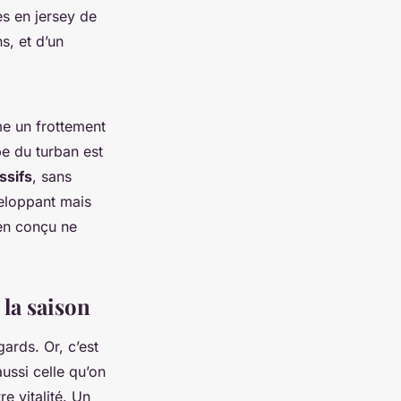
s en jersey de
s, et d’un
me un frottement
pe du turban est
ssifs
, sans
veloppant mais
ien conçu ne
 la saison
gards. Or, c’est
aussi celle qu’on
e vitalité. Un