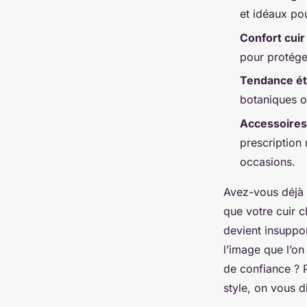
Radegonda
•
06/07/2026 07:32
•
11 min de lecture
et idéaux po
Confort cuir
pour protége
Tendance é
botaniques o
Accessoires
prescription
occasions.
Avez-vous déjà r
que votre cuir c
devient insuppor
l’image que l’on
de confiance ? P
style, on vous di