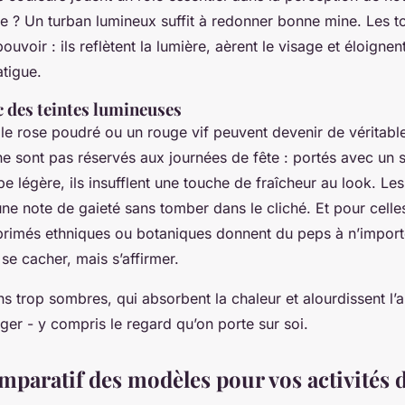
ne ? Un turban lumineux suffit à redonner bonne mine. Les to
pouvoir : ils reflètent la lumière, aèrent le visage et éloignen
atigue.
 des teintes lumineuses
, le rose poudré ou un rouge vif peuvent devenir de véritable
 ne sont pas réservés aux journées de fête : portés avec un s
e légère, ils insufflent une touche de fraîcheur au look. Les 
ne note de gaieté sans tomber dans le cliché. Et pour celle
mprimés ethniques ou botaniques donnent du peps à n’import
 se cacher, mais s’affirmer.
s trop sombres, qui absorbent la chaleur et alourdissent l’all
léger - y compris le regard qu’on porte sur soi.
paratif des modèles pour vos activités d