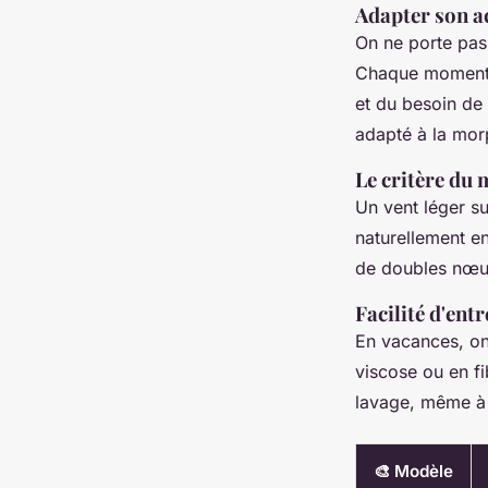
Adapter son a
On ne porte pas
Chaque moment a
et du besoin de 
adapté à la mor
Le critère du 
Un vent léger s
naturellement e
de doubles nœuds
Facilité d'ent
En vacances, on 
viscose ou en f
lavage, même à l
🎨 Modèle