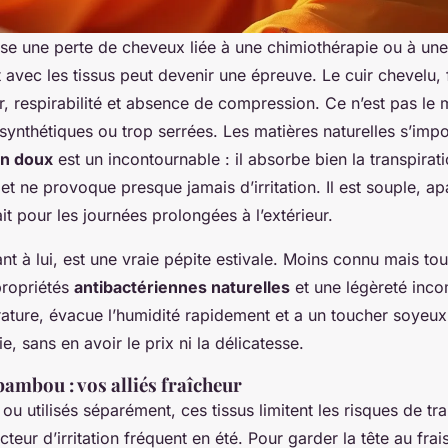
se une perte de cheveux liée à une chimiothérapie ou à une 
avec les tissus peut devenir une épreuve. Le cuir chevelu, f
, respirabilité et absence de compression. Ce n’est pas le
synthétiques ou trop serrées. Les matières naturelles s’impo
on doux
est un incontournable : il absorbe bien la transpirati
 et ne provoque presque jamais d’irritation. Il est souple, ap
ait pour les journées prolongées à l’extérieur.
ant à lui, est une vraie pépite estivale. Moins connu mais tou
propriétés
antibactériennes naturelles
et une légèreté inco
rature, évacue l’humidité rapidement et a un toucher soyeu
, sans en avoir le prix ni la délicatesse.
 bambou : vos alliés fraîcheur
u utilisés séparément, ces tissus limitent les risques de tra
teur d’irritation fréquent en été. Pour garder la tête au frai