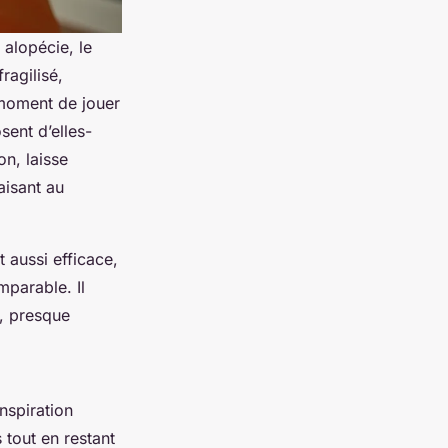
alopécie, le
ragilisé,
 moment de jouer
sent d’elles-
on, laisse
aisant au
t aussi efficace,
mparable. Il
x, presque
nspiration
s tout en restant