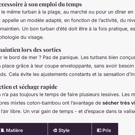
ccessoire à son emploi du temps
 le même turban à la plage, au marché ou pour un dîner en 
ppelle un modèle adapté, en fonction de l’activité, du niv
maintien. Un bon turban d’été doit être à la fois pratique, es
phologie du visage.
maintien lors des sorties
ur le bord de mer ? Pas de panique. Les turbans bien conçus
n place grâce à leur coupe enveloppante, sans avoir besoin
. Cela évite les ajustements constants et la sensation d’ins
retien et séchage rapide
n’a pas toujours le temps de faire plusieurs lessives. Les 
ibres mixtes coton-bambou ont l’avantage de
sécher très v
’air libre. Un vrai gain de temps - et d’espace dans la valis
🧵 Matière
🎨 Style
💶 Prix