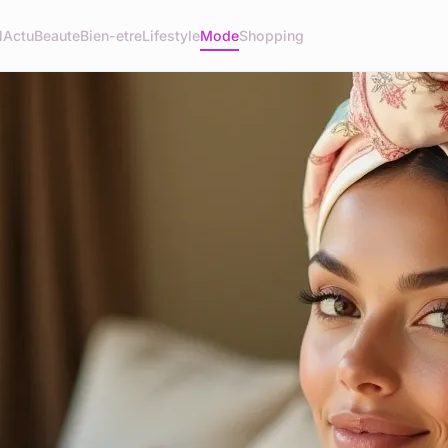
l
Actu
Beaute
Bien-etre
Lifestyle
Mode
Shopping