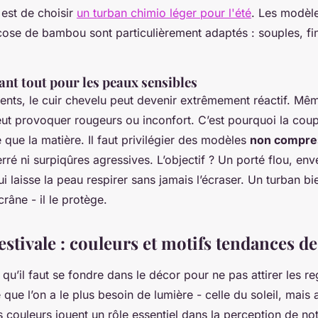
l est de choisir
un turban chimio léger pour l'été
. Les modèle
cose de bambou sont particulièrement adaptés : souples, fin
nt tout pour les peaux sensibles
ments, le cuir chevelu peut devenir extrêmement réactif. Mê
eut provoquer rougeurs ou inconfort. C’est pourquoi la cou
 que la matière. Il faut privilégier des modèles
non compre
erré ni surpiqûres agressives. L’objectif ? Un porté flou, en
ui laisse la peau respirer sans jamais l’écraser. Un turban b
crâne - il le protège.
estivale : couleurs et motifs tendances de
 qu’il faut se fondre dans le décor pour ne pas attirer les re
 que l’on a le plus besoin de lumière - celle du soleil, mais 
s couleurs jouent un rôle essentiel dans la perception de notr