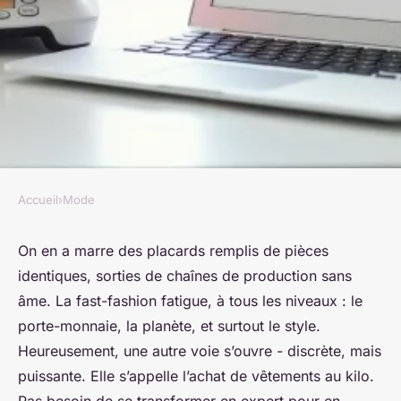
Accueil
›
Mode
MODE
Comment acheter des
On en a marre des placards remplis de pièces
identiques, sorties de chaînes de production sans
vêtements au kilo en ligne ?
âme. La fast-fashion fatigue, à tous les niveaux : le
porte-monnaie, la planète, et surtout le style.
Radegonda
•
02/07/2026 07:33
•
12 min de lecture
Heureusement, une autre voie s’ouvre - discrète, mais
puissante. Elle s’appelle l’achat de vêtements au kilo.