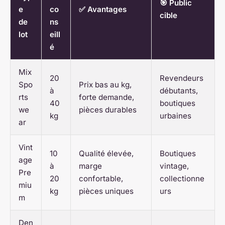
🎯 Public
e
co
✅ Avantages
cible
de
ns
lot
eill
é
Mix
20
Revendeurs
Spo
Prix bas au kg,
à
débutants,
rts
forte demande,
40
boutiques
we
pièces durables
kg
urbaines
ar
Vint
10
Qualité élevée,
Boutiques
age
à
marge
vintage,
Pre
20
confortable,
collectionne
miu
kg
pièces uniques
urs
m
Den